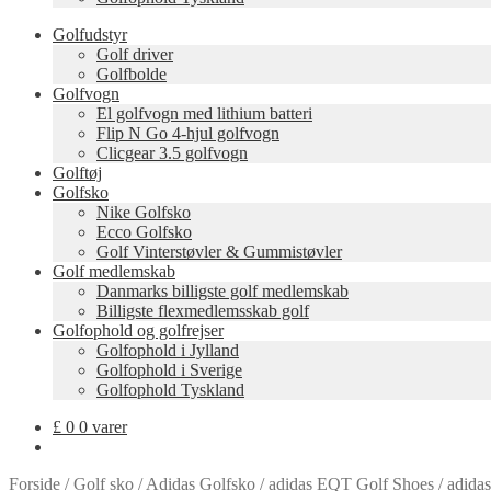
Golfudstyr
Golf driver
Golfbolde
Golfvogn
El golfvogn med lithium batteri
Flip N Go 4-hjul golfvogn
Clicgear 3.5 golfvogn
Golftøj
Golfsko
Nike Golfsko
Ecco Golfsko
Golf Vinterstøvler & Gummistøvler
Golf medlemskab
Danmarks billigste golf medlemskab
Billigste flexmedlemsskab golf
Golfophold og golfrejser
Golfophold i Jylland
Golfophold i Sverige
Golfophold Tyskland
£
0
0 varer
Forside
/
Golf sko
/
Adidas Golfsko
/
adidas EQT Golf Shoes
/
adida