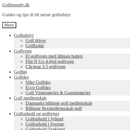
Spring
Spring
Golfersonly.dk
til
til
Guides og tips til dit næste golfudstyr
navigation
indhold
Menu
Golfudstyr
Golf driver
Golfbolde
Golfvogn
El golfvogn med lithium batteri
Flip N Go 4-hjul golfvogn
Clicgear 3.5 golfvogn
Golftøj
Golfsko
Nike Golfsko
Ecco Golfsko
Golf Vinterstøvler & Gummistøvler
Golf medlemskab
Danmarks billigste golf medlemskab
Billigste flexmedlemsskab golf
Golfophold og golfrejser
Golfophold i Jylland
Golfophold i Sverige
Golfophold Tyskland