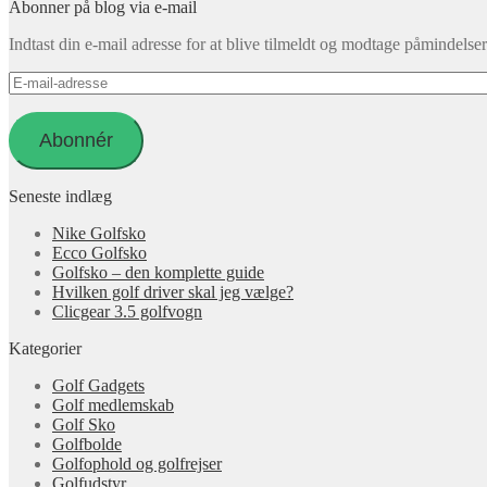
Abonner på blog via e-mail
Indtast din e-mail adresse for at blive tilmeldt og modtage påmindels
E-
mail-
adresse
Abonnér
Seneste indlæg
Nike Golfsko
Ecco Golfsko
Golfsko – den komplette guide
Hvilken golf driver skal jeg vælge?
Clicgear 3.5 golfvogn
Kategorier
Golf Gadgets
Golf medlemskab
Golf Sko
Golfbolde
Golfophold og golfrejser
Golfudstyr