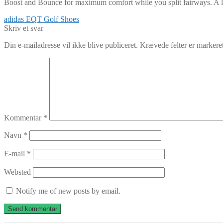
Boost and Bounce for maximum comfort while you split fairways. A lo
Indlægsnavigation
Forrige
adidas EQT Golf Shoes
indlæg:
Skriv et svar
Din e-mailadresse vil ikke blive publiceret.
Krævede felter er marker
Kommentar
*
Navn
*
E-mail
*
Websted
Notify me of new posts by email.