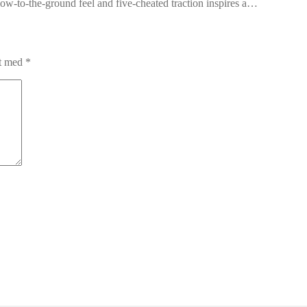
w-to-the-ground feel and five-cheated traction inspires a…
et med
*